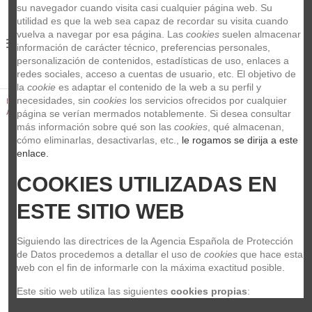
su navegador cuando visita casi cualquier página web. Su 
utilidad es que la web sea capaz de recordar su visita cuando 
vuelva a navegar por esa página. Las 
cookies
 suelen almacenar 
0
información de carácter técnico, preferencias personales, 
personalización de contenidos, estadísticas de uso, enlaces a 
redes sociales, acceso a cuentas de usuario, etc. El objetivo de 
la 
cookie
 es adaptar el contenido de la web a su perfil y 
necesidades, sin 
cookies
 los servicios ofrecidos por cualquier 
Inicio
Baterías y Percusión
Baterias Acústicas
Set Bateria
Acústica
Tama Starclassic Bateria PL52FS RSF
página se verían mermados notablemente. Si desea consultar 
más información sobre qué son las 
cookies
, qué almacenan, 
cómo eliminarlas, desactivarlas, etc.,
 le rogamos se dirija a este 
enlace.
COOKIES UTILIZADAS EN 
ESTE SITIO WEB
Siguiendo las directrices de la Agencia Española de Protección 
de Datos procedemos a detallar el uso de 
cookies
 que hace esta 
web con el fin de informarle con la máxima exactitud posible.
Este sitio web utiliza las siguientes 
cookies propias
: