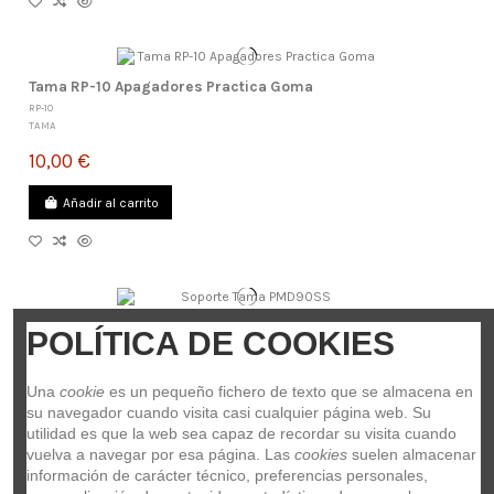
Tama RP-10 Apagadores Practica Goma
RP-10
TAMA
10,00 €
Añadir al carrito
Soporte Tama PMD90SS
POLÍTICA DE COOKIES
PMD90SS
TAMA
Una 
cookie
 es un pequeño fichero de texto que se almacena en 
343,00 €
su navegador cuando visita casi cualquier página web. Su 
utilidad es que la web sea capaz de recordar su visita cuando 
Añadir al carrito
vuelva a navegar por esa página. Las 
cookies
 suelen almacenar 
información de carácter técnico, preferencias personales, 