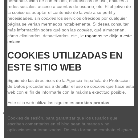
personalización de contenidos, estadísticas de uso, enlaces a 
redes sociales, acceso a cuentas de usuario, etc. El objetivo de 
la 
cookie
 es adaptar el contenido de la web a su perfil y 
necesidades, sin 
cookies
 los servicios ofrecidos por cualquier 
Alfombra Tama PDM-11
página se verían mermados notablemente. Si desea consultar 
PDM-11
más información sobre qué son las 
cookies
, qué almacenan, 
TAMA
cómo eliminarlas, desactivarlas, etc.,
 le rogamos se dirija a este 
16,00 €
enlace.
COOKIES UTILIZADAS EN 
Añadir al carrito
ESTE SITIO WEB
Siguiendo las directrices de la Agencia Española de Protección 
de Datos procedemos a detallar el uso de 
cookies
 que hace esta 
Maza Tama PB90F
web con el fin de informarle con la máxima exactitud posible.
PB90F
TAMA
Este sitio web utiliza las siguientes 
cookies propias
:
18,00 €
Cookies de sesión, para garantizar que los usuarios que 
Añadir al carrito
escriban comentarios en el blog sean humanos y no 
aplicaciones automatizadas. De esta forma se combate el 
spam
.