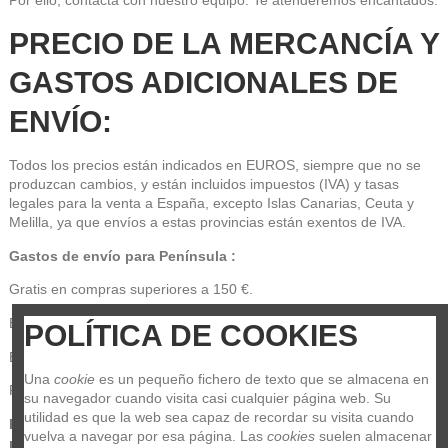
PRECIO DE LA MERCANCÍA Y 
GASTOS ADICIONALES DE 
ENVÍO:
Todos los precios están indicados en EUROS, siempre que no se 
produzcan cambios, y están incluidos impuestos (IVA) y tasas 
legales para la venta a España, excepto Islas Canarias, Ceuta y 
Melilla, ya que envíos a estas provincias están exentos de IVA.
Gastos de envío para Península :
Gratis en compras superiores a 150 €.
En compras inferiores para Península: 7,95€
POLÍTICA DE COOKIES
En compras inferiores para Sevilla: 5,95€
Una 
cookie
 es un pequeño fichero de texto que se almacena en 
Portugal y Baleares: 9,95€
su navegador cuando visita casi cualquier página web. Su 
utilidad es que la web sea capaz de recordar su visita cuando 
Para envíos a las Islas Canarias, Ceuta y Melilla, por favor, 
vuelva a navegar por esa página. Las 
cookies
 suelen almacenar 
póngase en contacto con nosotros.