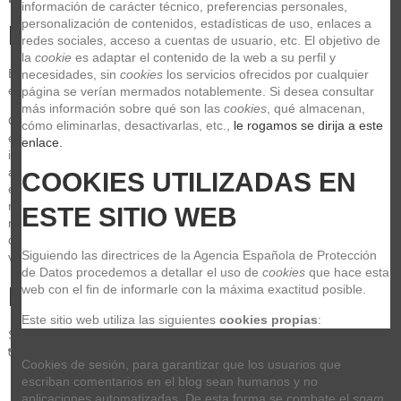
información de carácter técnico, preferencias personales, 
personalización de contenidos, estadísticas de uso, enlaces a 
PAGO/ENVÍO/CUMPLIMIENTO:
redes sociales, acceso a cuentas de usuario, etc. El objetivo de 
la 
cookie
 es adaptar el contenido de la web a su perfil y 
El envío será asegurado por nosotros. Si desea otro modo de 
necesidades, sin 
cookies
 los servicios ofrecidos por cualquier 
envío, entonces usted asumirá los riesgos del transporte.
página se verían mermados notablemente. Si desea consultar 
más información sobre qué son las 
cookies
, qué almacenan, 
Cuando el transportista le entregue la mercancía, cerciórese del 
cómo eliminarlas, desactivarlas, etc.,
 le rogamos se dirija a este 
estado del paquete. En caso de ver algún tipo de golpe externo, 
enlace.
indíquelo al transportista para que deje constancia de ello en el 
albarán de entrega. Para los posibles desperfectos internos del 
COOKIES UTILIZADAS EN 
envío, será necesario notificarlo a la agencia de transportes y a 
nosotros vía teléfono en las siguientes 48 horas desde su 
ESTE SITIO WEB
recepción. Pasado este tiempo no se aceptará la devolución por 
desperfectos imputable a la agencia, por lo que se ruega la 
Siguiendo las directrices de la Agencia Española de Protección 
verificación del material una vez recibido.
de Datos procedemos a detallar el uso de 
cookies
 que hace esta 
DEVOLUCIONES
web con el fin de informarle con la máxima exactitud posible.
Este sitio web utiliza las siguientes 
cookies propias
:
Si no estás satisfecho con el producto adquirido, aparte de los 14 
días legales del derecho de devolución.
Cookies de sesión, para garantizar que los usuarios que 
escriban comentarios en el blog sean humanos y no 
aplicaciones automatizadas. De esta forma se combate el 
spam
.