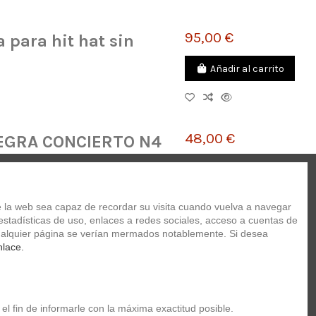
95,00 €
para hit hat sin
Añadir al carrito
48,00 €
EGRA CONCIERTO N4
Añadir al carrito
 la web sea capaz de recordar su visita cuando vuelva a navegar 
stadísticas de uso, enlaces a redes sociales, acceso a cuentas de 
 cualquier página se verían mermados notablemente. Si desea 
425,00 €
nlace.
Añadir al carrito
el fin de informarle con la máxima exactitud posible.