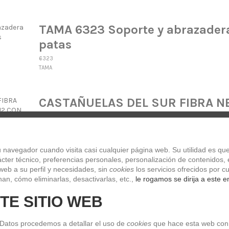
TAMA 6323 Soporte y abrazadera 
patas
6323
TAMA
CASTAÑUELAS DEL SUR FIBRA N
1222412 CON FUNDA
1222412
CASTAÑUELAS DEL SUR
navegador cuando visita casi cualquier página web. Su utilidad es que
ter técnico, preferencias personales, personalización de contenidos, e
web a su perfil y necesidades, sin 
cookies
 los servicios ofrecidos por
TAMA FLOOR TOM RPF14DCBL
an, cómo eliminarlas, desactivarlas, etc.,
 le rogamos se dirija a este e
RPF14DCBL
TE SITIO WEB
TAMA
 Datos procedemos a detallar el uso de 
cookies
 que hace esta web con 