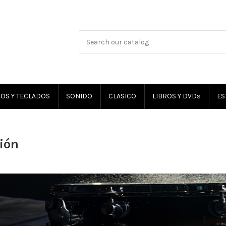
OS Y TECLADOS
SONIDO
CLASICO
LIBROS Y DVDs
ES
ión