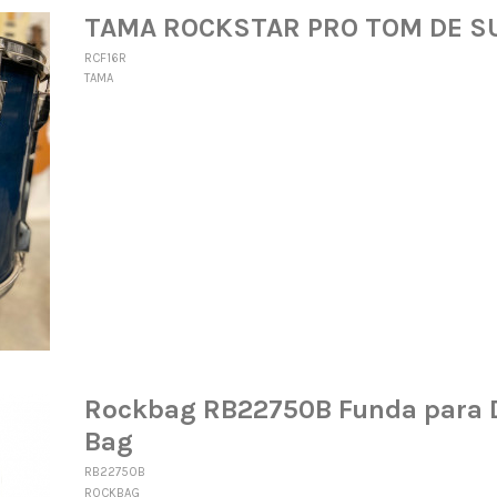
TAMA ROCKSTAR PRO TOM DE SU
RCF16R
TAMA
Rockbag RB22750B Funda para 
Bag
RB22750B
ROCKBAG