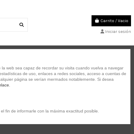
Carrito
/
Vacio
Iniciar sesión
TUCHES
ACADEMIA DE MUSICA
 la web sea capaz de recordar su visita cuando vuelva a navegar 
stadísticas de uso, enlaces a redes sociales, acceso a cuentas de 
 cualquier página se verían mermados notablemente. Si desea 
d)
nlace.
el fin de informarle con la máxima exactitud posible.