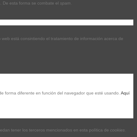
. De esta forma se combate el 
spam
.
tio web está consintiendo el tratamiento de información acerca de 
de forma diferente en función del navegador que esté usando. 
Aquí 
uedan tener los terceros mencionados en esta política de 
cookies
.