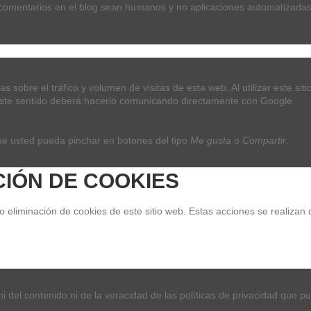
 comentarios en el blog sean humanos y no aplicaciones automatizadas
Añadir al carrito
as sobre el tráfico y volumen de visitas de esta web. Al utilizar este si
n este sentido deberá hacerlo comunicando directamente con Google.
Detalles del producto
Reviews
(0)
ue usted pueda pinchar en botones del tipo 
Me gusta
 o 
Compartir
.
CIÓN DE COOKIES
eliminación de cookies de este sitio web. Estas acciones se realizan 
 del contenido ni de la veracidad de las políticas de privacidad que p