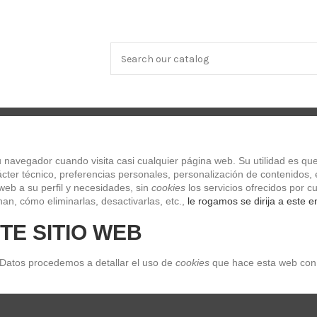
OS Y TECLADOS
SONIDO
CLASICO
LIBROS Y DVDs
ES
navegador cuando visita casi cualquier página web. Su utilidad es que
n n 2 1/2 saxo tenor (Unidad)
ter técnico, preferencias personales, personalización de contenidos, e
web a su perfil y necesidades, sin 
cookies
 los servicios ofrecidos por
Vandoren n 2 1/2 saxo tenor (Unida
an, cómo eliminarlas, desactivarlas, etc.,
 le rogamos se dirija a este e
TE SITIO WEB
Referencia
N2 1/2
Últimas unidades en stock
5,00 €
 Datos procedemos a detallar el uso de 
cookies
 que hace esta web con 
Impuestos incluidos