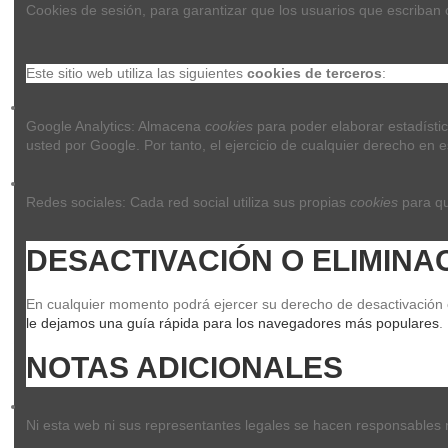
Cookies de sesión, para garantizar que los usuarios que escriban
Este sitio web utiliza las siguientes 
cookies de terceros
:
Google Analytics: Almacena 
cookies
 para poder elaborar estadístic
usted por Google. Por tanto, el ejercicio de cualquier derecho e
Redes sociales: Cada red social utiliza sus propias 
cookies
 para q
DESACTIVACIÓN O ELIMINA
En cualquier momento podrá ejercer su derecho de desactivación o 
le dejamos una guía rápida para los navegadores más populares
.
NOTAS ADICIONALES
Ni esta web ni sus representantes legales se hacen responsables ni