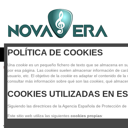
POLÍTICA DE COOKIES
GUITARRAS Y BAJOS
BATERIAS Y PERCUSION
PIAN
Una 
cookie
 es un pequeño fichero de texto que se almacena en su 
Inicio
Clásico
Vientos
Accesorios viento
Cañas
Vandore
por esa página. Las 
cookies
 suelen almacenar información de carác
usuario, etc. El objetivo de la 
cookie
 es adaptar el contenido de la 
consultar más información sobre qué son las 
cookies
, qué almacen
COOKIES UTILIZADAS EN ES
Siguiendo las directrices de la Agencia Española de Protección de
Este sitio web utiliza las siguientes 
cookies propias
: