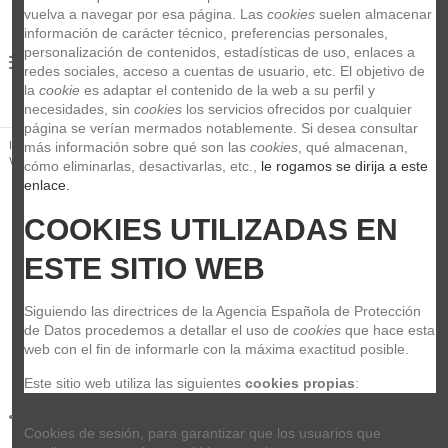
vuelva a navegar por esa página. Las 
cookies
 suelen almacenar 
información de carácter técnico, preferencias personales, 
personalización de contenidos, estadísticas de uso, enlaces a 
0
redes sociales, acceso a cuentas de usuario, etc. El objetivo de 
la 
cookie
 es adaptar el contenido de la web a su perfil y 
necesidades, sin 
cookies
 los servicios ofrecidos por cualquier 
página se verían mermados notablemente. Si desea consultar 
Inicio
Clásico
Vientos
Accesorios viento
Cañas
más información sobre qué son las 
cookies
, qué almacenan, 
Vandoren Saxophone Tenor Sib-Bb V16 3
cómo eliminarlas, desactivarlas, etc.,
 le rogamos se dirija a este 
enlace.
COOKIES UTILIZADAS EN 
ESTE SITIO WEB
Siguiendo las directrices de la Agencia Española de Protección 
de Datos procedemos a detallar el uso de 
cookies
 que hace esta 
web con el fin de informarle con la máxima exactitud posible.
Este sitio web utiliza las siguientes 
cookies propias
:
Cookies de sesión, para garantizar que los usuarios que 