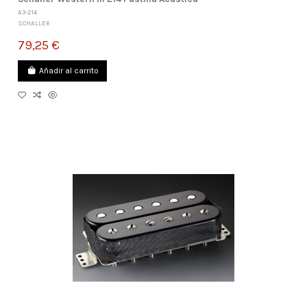
A3-214
SCHALLER
79,25 €
Añadir al carrito