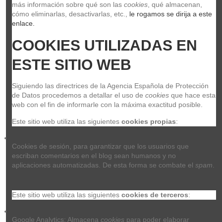
más información sobre qué son las 
cookies
, qué almacenan, 
cómo eliminarlas, desactivarlas, etc.,
 le rogamos se dirija a este 
enlace.
COOKIES UTILIZADAS EN 
ESTE SITIO WEB
Siguiendo las directrices de la Agencia Española de Protección 
de Datos procedemos a detallar el uso de 
cookies
 que hace esta 
web con el fin de informarle con la máxima exactitud posible.
Este sitio web utiliza las siguientes 
cookies propias
:
Cookies de sesión, para garantizar que los usuarios que 
escriban comentarios en el blog sean humanos y no 
aplicaciones automatizadas. De esta forma se combate el 
spam
.
Este sitio web utiliza las siguientes 
cookies de terceros
:
Google Analytics: Almacena 
cookies
 para poder elaborar 