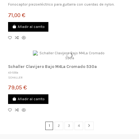
Fonocaptor piezoeléctrico para guitarra con cuerdas de nylon.
71,00 €
Añadir al carrito
Schaller Clavijero Bajo M4La Cromado 530a
43-530a
SCHALLER
79,05 €
Añadir al carrito
1
2
3
4