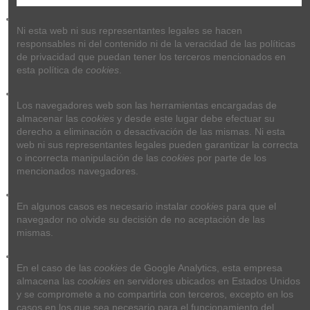
Ni esta web ni sus representantes legales se hacen 
responsables ni del contenido ni de la veracidad de las políticas 
de privacidad que puedan tener los terceros mencionados en 
esta política de 
cookies
.
Los navegadores web son las herramientas encargadas de 
almacenar las 
cookies
 y desde este lugar debe efectuar su 
derecho a eliminación o desactivación de las mismas. Ni esta 
web ni sus representantes legales pueden garantizar la correcta 
o incorrecta manipulación de las 
cookies
 por parte de los 
mencionados navegadores.
En algunos casos es necesario instalar 
cookies
 para que el 
navegador no olvide su decisión de no aceptación de las 
mismas.
En el caso de las 
cookies
 de Google Analytics, esta empresa 
almacena las 
cookies
 en servidores ubicados en Estados Unidos 
y se compromete a no compartirla con terceros, excepto en los 
casos en los que sea necesario para el funcionamiento del 