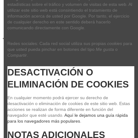
estadísticas sobre el tráfico y volumen de visitas de esta web. Al 
utilizar este sitio web está consintiendo el tratamiento de 
información acerca de usted por Google. Por tanto, el ejercicio 
de cualquier derecho en este sentido deberá hacerlo 
comunicando directamente con Google.
Redes sociales: Cada red social utiliza sus propias 
cookies
 para 
que usted pueda pinchar en botones del tipo 
Me gusta
 o 
Compartir
.
DESACTIVACIÓN O 
ELIMINACIÓN DE COOKIES
En cualquier momento podrá ejercer su derecho de 
desactivación o eliminación de cookies de este sitio web. Estas 
acciones se realizan de forma diferente en función del 
navegador que esté usando. 
Aquí le dejamos una guía rápida 
para los navegadores más populares
.
NOTAS ADICIONALES