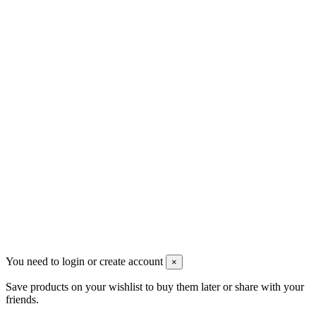
Av. Seneca Esq, Av. Ildefonso Marañón Lavín, 41019 Sevilla
C. Resolana, 34, 41009 Sevilla
+34 955155262
contacto@novaeramusica.com
Horario de Atención telefónica : de 11:00 a 14:00 y de 16:00 a
20:00
Siguenos
Noticias
You need to login or create account
×
Save products on your wishlist to buy them later or share with your
friends.