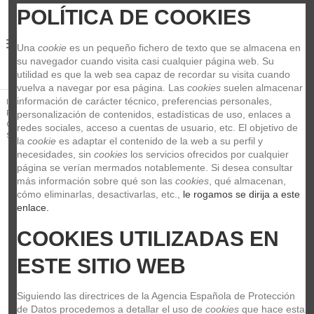
POLÍTICA DE COOKIES
0
Una 
cookie
 es un pequeño fichero de texto que se almacena en 
su navegador cuando visita casi cualquier página web. Su 
utilidad es que la web sea capaz de recordar su visita cuando 
vuelva a navegar por esa página. Las 
cookies
 suelen almacenar 
información de carácter técnico, preferencias personales, 
Inicio
Guitarras y Bajos
Piezas de repuesto para instrumentos
Puentes y cordales para guitarra
Puentes y piezas para puente
personalización de contenidos, estadísticas de uso, enlaces a 
Graph Tech PS-8000-F0 String Saver Originals 2-3/16 Strat/Tele-Style
redes sociales, acceso a cuentas de usuario, etc. El objetivo de 
Saddles - 6-String
la 
cookie
 es adaptar el contenido de la web a su perfil y 
necesidades, sin 
cookies
 los servicios ofrecidos por cualquier 
página se verían mermados notablemente. Si desea consultar 
más información sobre qué son las 
cookies
, qué almacenan, 
cómo eliminarlas, desactivarlas, etc.,
 le rogamos se dirija a este 
enlace.
COOKIES UTILIZADAS EN 
ESTE SITIO WEB
Siguiendo las directrices de la Agencia Española de Protección 
de Datos procedemos a detallar el uso de 
cookies
 que hace esta 