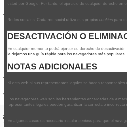
usted por Google. Por tanto, el ejercicio de cualquier derecho e
Redes sociales: Cada red social utiliza sus propias 
cookies
 para q
DESACTIVACIÓN O ELIMINA
En cualquier momento podrá ejercer su derecho de desactivación o 
le dejamos una guía rápida para los navegadores más populares
.
NOTAS ADICIONALES
Ni esta web ni sus representantes legales se hacen responsables ni
Los navegadores web son las herramientas encargadas de almace
representantes legales pueden garantizar la correcta o incorrecta 
Información relevante
En algunos casos es necesario instalar 
cookies
 para que el naveg