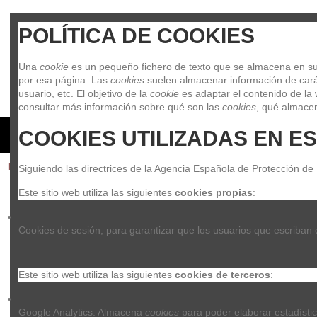
POLÍTICA DE COOKIES
Una 
cookie
 es un pequeño fichero de texto que se almacena en su 
por esa página. Las 
cookies
 suelen almacenar información de carác
usuario, etc. El objetivo de la 
cookie
 es adaptar el contenido de la 
consultar más información sobre qué son las 
cookies
, qué almacen
COOKIES UTILIZADAS EN ES
GUITARRAS Y BAJOS
BATERIAS Y PERCUSION
PIAN
Inicio
Guitarras y Bajos
Accesorios para guitarras y bajos
P
Siguiendo las directrices de la Agencia Española de Protección de
Este sitio web utiliza las siguientes 
cookies propias
:
Cookies de sesión, para garantizar que los usuarios que escriban
Este sitio web utiliza las siguientes 
cookies de terceros
:
Google Analytics: Almacena 
cookies
 para poder elaborar estadístic