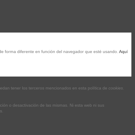
de forma diferente en función del navegador que esté usando. 
Aquí 
uedan tener los terceros mencionados en esta política de 
cookies
.
ción o desactivación de las mismas. Ni esta web ni sus 
s.
Siguenos