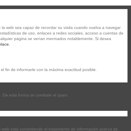
Carrito
/
Vacio
 la web sea capaz de recordar su visita cuando vuelva a navegar 
Iniciar sesión
stadísticas de uso, enlaces a redes sociales, acceso a cuentas de 
 cualquier página se verían mermados notablemente. Si desea 
nlace.
TUCHES
ACADEMIA DE MUSICA
ra diapasón de guitarra
el fin de informarle con la máxima exactitud posible.
dor para diapasón de
. De esta forma se combate el 
spam
.
tio web está consintiendo el tratamiento de información acerca de 