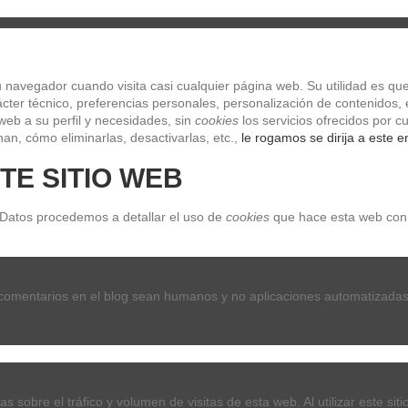
navegador cuando visita casi cualquier página web. Su utilidad es que
ter técnico, preferencias personales, personalización de contenidos, e
web a su perfil y necesidades, sin 
cookies
 los servicios ofrecidos por
an, cómo eliminarlas, desactivarlas, etc.,
 le rogamos se dirija a este e
TE SITIO WEB
OS Y TECLADOS
SONIDO
CLASICO
LIBROS Y DVDs
ES
roductos para el cuidado
D'ADDARIO HYDRATE PW-FBC Limpiador pa
 Datos procedemos a detallar el uso de 
cookies
 que hace esta web con 
D'ADDARIO HYDRATE PW-FBC Limpia
guitarra
 comentarios en el blog sean humanos y no aplicaciones automatizadas
Referencia
PW-FBC
5,90 €
Impuestos incluidos
as sobre el tráfico y volumen de visitas de esta web. Al utilizar este si