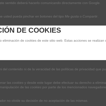
n este sentido deberá hacerlo comunicando directamente con Google.
Añadir al carrito
ue usted pueda pinchar en botones del tipo 
Me gusta
 o 
Compartir
.
CIÓN DE COOKIES
eliminación de cookies de este sitio web. Estas acciones se realizan 
Detalles del producto
Reviews
(0)
 del contenido ni de la veracidad de las políticas de privacidad que p
nar las 
cookies
 y desde este lugar debe efectuar su derecho a elimina
manipulación de las 
cookies
 por parte de los mencionados navegadore
Contact us
ador no olvide su decisión de no aceptación de las mismas.