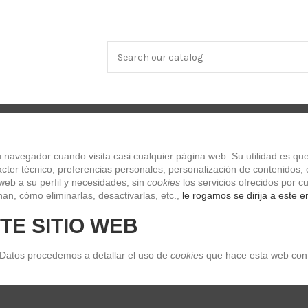
OS Y TECLADOS
SONIDO
CLASICO
LIBROS Y DVDs
ES
navegador cuando visita casi cualquier página web. Su utilidad es que
EINL FICY-2
ter técnico, preferencias personales, personalización de contenidos, e
web a su perfil y necesidades, sin 
cookies
 los servicios ofrecidos por
MEINL FICY-2
an, cómo eliminarlas, desactivarlas, etc.,
 le rogamos se dirija a este e
TE SITIO WEB
Referencia
FICY-2
Últimas unidades en stock
22,90 €
 Datos procedemos a detallar el uso de 
cookies
 que hace esta web con 
Impuestos incluidos