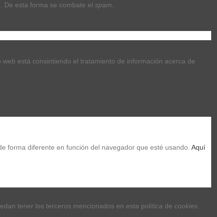
. De esta forma se combate el 
spam
.
tio web está consintiendo el tratamiento de información acerca de 
de forma diferente en función del navegador que esté usando. 
Aquí 
uedan tener los terceros mencionados en esta política de 
cookies
.