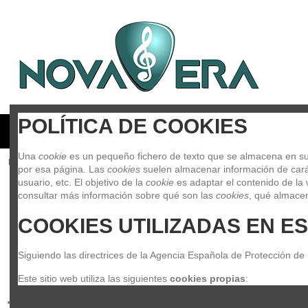
POLÍTICA DE COOKIES
GUITARRAS Y BAJOS
BATERIAS Y PERCUSION
PIAN
Una 
cookie
 es un pequeño fichero de texto que se almacena en su 
Inicio
Baterías y Percusión
Percusion
Percusion Etnica
M
por esa página. Las 
cookies
 suelen almacenar información de carác
usuario, etc. El objetivo de la 
cookie
 es adaptar el contenido de la 
consultar más información sobre qué son las 
cookies
, qué almacen
COOKIES UTILIZADAS EN ES
Siguiendo las directrices de la Agencia Española de Protección de
Este sitio web utiliza las siguientes 
cookies propias
: