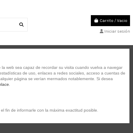
Carrito
/
Vacio
Iniciar sesión
TUCHES
ACADEMIA DE MUSICA
 la web sea capaz de recordar su visita cuando vuelva a navegar 
stadísticas de uso, enlaces a redes sociales, acceso a cuentas de 
 cualquier página se verían mermados notablemente. Si desea 
nlace.
el fin de informarle con la máxima exactitud posible.