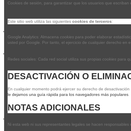
Cookies de sesión, para garantizar que los usuarios que escriban
Este sitio web utiliza las siguientes 
cookies de terceros
:
Google Analytics: Almacena 
cookies
 para poder elaborar estadístic
usted por Google. Por tanto, el ejercicio de cualquier derecho e
Redes sociales: Cada red social utiliza sus propias 
cookies
 para q
DESACTIVACIÓN O ELIMINA
En cualquier momento podrá ejercer su derecho de desactivación o 
le dejamos una guía rápida para los navegadores más populares
.
NOTAS ADICIONALES
Ni esta web ni sus representantes legales se hacen responsables ni