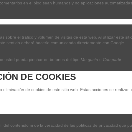
 comentarios en el blog sean humanos y no aplicaciones automatizadas
Añadir al carrito
as sobre el tráfico y volumen de visitas de esta web. Al utilizar este si
n este sentido deberá hacerlo comunicando directamente con Google.
Detalles del producto
Reviews
(0)
ue usted pueda pinchar en botones del tipo 
Me gusta
 o 
Compartir
.
CIÓN DE COOKIES
eliminación de cookies de este sitio web. Estas acciones se realizan 
 del contenido ni de la veracidad de las políticas de privacidad que p