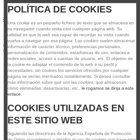
POLÍTICA DE COOKIES
0
Una 
cookie
 es un pequeño fichero de texto que se almacena en 
su navegador cuando visita casi cualquier página web. Su 
utilidad es que la web sea capaz de recordar su visita cuando 
vuelva a navegar por esa página. Las 
cookies
 suelen almacenar 
Inicio
Guitarras y Bajos
Cuerdas
Bajo Electrico
Juegos 5
información de carácter técnico, preferencias personales, 
cuerdas
DR Bajo 5 cuerdas Red Devils 45-125
personalización de contenidos, estadísticas de uso, enlaces a 
redes sociales, acceso a cuentas de usuario, etc. El objetivo de 
la 
cookie
 es adaptar el contenido de la web a su perfil y 
necesidades, sin 
cookies
 los servicios ofrecidos por cualquier 
página se verían mermados notablemente. Si desea consultar 
más información sobre qué son las 
cookies
, qué almacenan, 
cómo eliminarlas, desactivarlas, etc.,
 le rogamos se dirija a este 
enlace.
COOKIES UTILIZADAS EN 
ESTE SITIO WEB
Siguiendo las directrices de la Agencia Española de Protección 
de Datos procedemos a detallar el uso de 
cookies
 que hace esta 