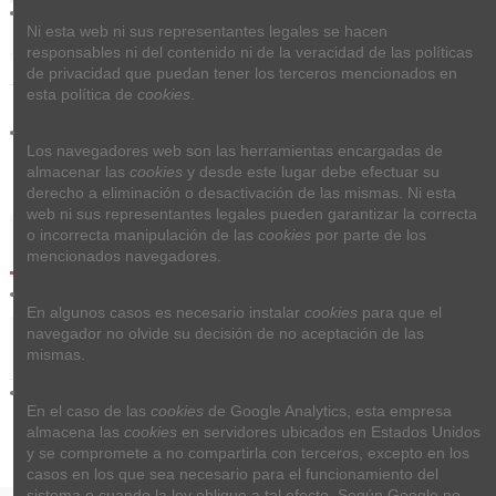
Ni esta web ni sus representantes legales se hacen 
responsables ni del contenido ni de la veracidad de las políticas 
de privacidad que puedan tener los terceros mencionados en 
esta política de 
cookies
.
Los navegadores web son las herramientas encargadas de 
almacenar las 
cookies
 y desde este lugar debe efectuar su 
derecho a eliminación o desactivación de las mismas. Ni esta 
web ni sus representantes legales pueden garantizar la correcta 
o incorrecta manipulación de las 
cookies
 por parte de los 
Detalles del producto
mencionados navegadores.
En algunos casos es necesario instalar 
cookies
 para que el 
navegador no olvide su decisión de no aceptación de las 
Reviews (0)
mismas.
En el caso de las 
cookies
 de Google Analytics, esta empresa 
almacena las 
cookies
 en servidores ubicados en Estados Unidos 
y se compromete a no compartirla con terceros, excepto en los 
casos en los que sea necesario para el funcionamiento del 
sistema o cuando la ley obligue a tal efecto. Según Google no 