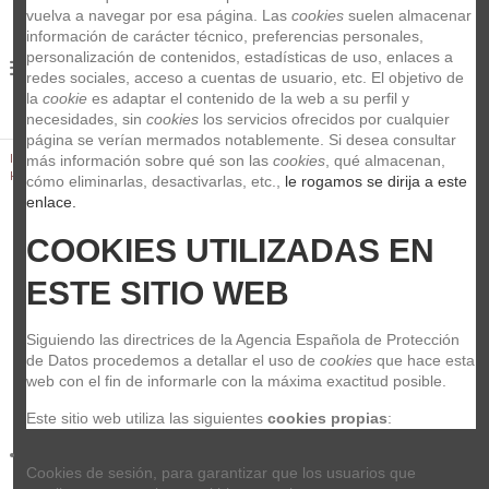
vuelva a navegar por esa página. Las 
cookies
 suelen almacenar 
información de carácter técnico, preferencias personales, 
personalización de contenidos, estadísticas de uso, enlaces a 
0
redes sociales, acceso a cuentas de usuario, etc. El objetivo de 
la 
cookie
 es adaptar el contenido de la web a su perfil y 
necesidades, sin 
cookies
 los servicios ofrecidos por cualquier 
página se verían mermados notablemente. Si desea consultar 
Inicio
Guitarras y Bajos
Accesorios para guitarras y bajos
más información sobre qué son las 
cookies
, qué almacenan, 
Humidificadores de guitarra
Kyser KLHC Humificador Classic
cómo eliminarlas, desactivarlas, etc.,
 le rogamos se dirija a este 
enlace.
COOKIES UTILIZADAS EN 
ESTE SITIO WEB
Siguiendo las directrices de la Agencia Española de Protección 
de Datos procedemos a detallar el uso de 
cookies
 que hace esta 
web con el fin de informarle con la máxima exactitud posible.
Este sitio web utiliza las siguientes 
cookies propias
:
Cookies de sesión, para garantizar que los usuarios que 