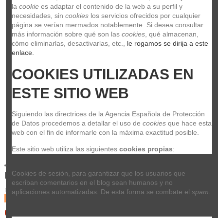
la 
cookie
 es adaptar el contenido de la web a su perfil y 
necesidades, sin 
cookies
 los servicios ofrecidos por cualquier 
página se verían mermados notablemente. Si desea consultar 
más información sobre qué son las 
cookies
, qué almacenan, 
cómo eliminarlas, desactivarlas, etc.,
 le rogamos se dirija a este 
enlace.
COOKIES UTILIZADAS EN 
ESTE SITIO WEB
Siguiendo las directrices de la Agencia Española de Protección 
de Datos procedemos a detallar el uso de 
cookies
 que hace esta 
web con el fin de informarle con la máxima exactitud posible.
Este sitio web utiliza las siguientes 
cookies propias
:
Nux Drive Core Deluxe
Cookies de sesión, para garantizar que los usuarios que 
escriban comentarios en el blog sean humanos y no 
Referencia
nux drive core
aplicaciones automatizadas. De esta forma se combate el 
spam
.
Últimas unidades en stock
68,99 €