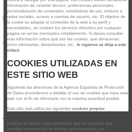
información de carácter técnico, preferencias personales, 
personalización de contenidos, estadísticas de uso, enlaces a 
redes sociales, acceso a cuentas de usuario, etc. El objetivo de 
0
la 
cookie
 es adaptar el contenido de la web a su perfil y 
necesidades, sin 
cookies
 los servicios ofrecidos por cualquier 
página se verían mermados notablemente. Si desea consultar 
más información sobre qué son las 
cookies
, qué almacenan, 
Inicio
Sonido
Ecualizadores Rack
Rolls HR210 Stereo EQ Rack
cómo eliminarlas, desactivarlas, etc.,
 le rogamos se dirija a este 
enlace.
COOKIES UTILIZADAS EN 
ESTE SITIO WEB
Siguiendo las directrices de la Agencia Española de Protección 
de Datos procedemos a detallar el uso de 
cookies
 que hace esta 
web con el fin de informarle con la máxima exactitud posible.
Este sitio web utiliza las siguientes 
cookies propias
:
Cookies de sesión, para garantizar que los usuarios que 
escriban comentarios en el blog sean humanos y no 