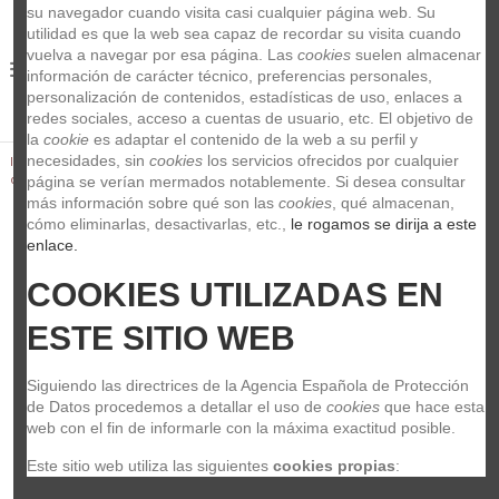
su navegador cuando visita casi cualquier página web. Su 
utilidad es que la web sea capaz de recordar su visita cuando 
vuelva a navegar por esa página. Las 
cookies
 suelen almacenar 
0
información de carácter técnico, preferencias personales, 
personalización de contenidos, estadísticas de uso, enlaces a 
redes sociales, acceso a cuentas de usuario, etc. El objetivo de 
la 
cookie
 es adaptar el contenido de la web a su perfil y 
necesidades, sin 
cookies
 los servicios ofrecidos por cualquier 
Inicio
Sonido
Microfonos
Dinamicos
Prodipe V85 Mic
dinamico vintage
página se verían mermados notablemente. Si desea consultar 
más información sobre qué son las 
cookies
, qué almacenan, 
cómo eliminarlas, desactivarlas, etc.,
 le rogamos se dirija a este 
enlace.
COOKIES UTILIZADAS EN 
ESTE SITIO WEB
Siguiendo las directrices de la Agencia Española de Protección 
de Datos procedemos a detallar el uso de 
cookies
 que hace esta 
web con el fin de informarle con la máxima exactitud posible.
Este sitio web utiliza las siguientes 
cookies propias
: