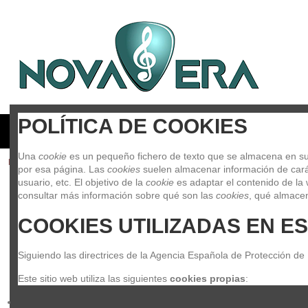
POLÍTICA DE COOKIES
GUITARRAS Y BAJOS
BATERIAS Y PERCUSION
PIAN
Una 
cookie
 es un pequeño fichero de texto que se almacena en su 
Inicio
Clásico
Cuerdas de clásico
Cuerda 1 Pirastro Violin Bo
por esa página. Las 
cookies
 suelen almacenar información de carác
usuario, etc. El objetivo de la 
cookie
 es adaptar el contenido de la 
consultar más información sobre qué son las 
cookies
, qué almacen
COOKIES UTILIZADAS EN ES
Siguiendo las directrices de la Agencia Española de Protección de
Este sitio web utiliza las siguientes 
cookies propias
: