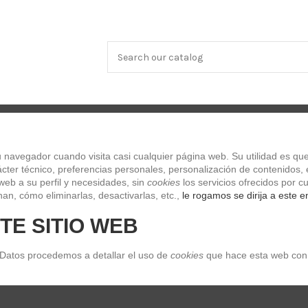
OS Y TECLADOS
SONIDO
CLASICO
LIBROS Y DVDs
ES
navegador cuando visita casi cualquier página web. Su utilidad es que
la Evah Pirazzi 313221
ter técnico, preferencias personales, personalización de contenidos, e
web a su perfil y necesidades, sin 
cookies
 los servicios ofrecidos por
Cuerda 1 Pirastro Violin Bola Evah P
an, cómo eliminarlas, desactivarlas, etc.,
 le rogamos se dirija a este e
TE SITIO WEB
Referencia
313221
Últimas unidades en stock
7,20 €
 Datos procedemos a detallar el uso de 
cookies
 que hace esta web con 
Impuestos incluidos