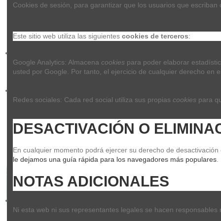
Cookies de sesión, para garantizar que los usuarios que escriban
Este sitio web utiliza las siguientes 
cookies de terceros
:
Google Analytics: Almacena 
cookies
 para poder elaborar estadístic
usted por Google. Por tanto, el ejercicio de cualquier derecho e
Redes sociales: Cada red social utiliza sus propias 
cookies
 para q
DESACTIVACIÓN O ELIMINA
En cualquier momento podrá ejercer su derecho de desactivación o 
le dejamos una guía rápida para los navegadores más populares
.
NOTAS ADICIONALES
Ni esta web ni sus representantes legales se hacen responsables ni