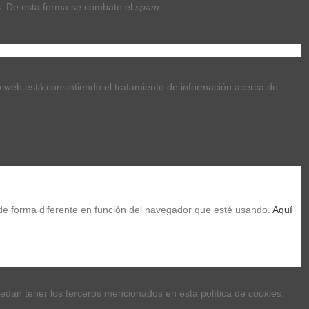
. De esta forma se combate el 
spam
.
tio web está consintiendo el tratamiento de información acerca de 
de forma diferente en función del navegador que esté usando. 
Aquí 
uedan tener los terceros mencionados en esta política de 
cookies
.