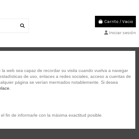
Carrito
/
Vacio
Iniciar sesión
TUCHES
ACADEMIA DE MUSICA
 la web sea capaz de recordar su visita cuando vuelva a navegar 
stadísticas de uso, enlaces a redes sociales, acceso a cuentas de 
 cualquier página se verían mermados notablemente. Si desea 
irazzi 313221
nlace.
el fin de informarle con la máxima exactitud posible.