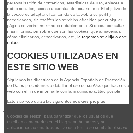
personalización de contenidos, estadísticas de uso, enlaces a 
redes sociales, acceso a cuentas de usuario, etc. El objetivo de 
la 
cookie
 es adaptar el contenido de la web a su perfil y 
0
necesidades, sin 
cookies
 los servicios ofrecidos por cualquier 
página se verían mermados notablemente. Si desea consultar 
más información sobre qué son las 
cookies
, qué almacenan, 
cómo eliminarlas, desactivarlas, etc.,
 le rogamos se dirija a este 
enlace.
Inicio
Sonido
Conectores
neutrik nys208
COOKIES UTILIZADAS EN 
ESTE SITIO WEB
Siguiendo las directrices de la Agencia Española de Protección 
de Datos procedemos a detallar el uso de 
cookies
 que hace esta 
web con el fin de informarle con la máxima exactitud posible.
Este sitio web utiliza las siguientes 
cookies propias
:
Cookies de sesión, para garantizar que los usuarios que 
escriban comentarios en el blog sean humanos y no 
aplicaciones automatizadas. De esta forma se combate el 
spam
.