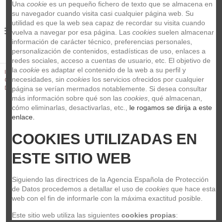
Una 
cookie
 es un pequeño fichero de texto que se almacena en 
su navegador cuando visita casi cualquier página web. Su 
utilidad es que la web sea capaz de recordar su visita cuando 
0
vuelva a navegar por esa página. Las 
cookies
 suelen almacenar 
información de carácter técnico, preferencias personales, 
personalización de contenidos, estadísticas de uso, enlaces a 
redes sociales, acceso a cuentas de usuario, etc. El objetivo de 
la 
cookie
 es adaptar el contenido de la web a su perfil y 
Inicio
Guitarras y Bajos
Accesorios para guitarras y bajos
necesidades, sin 
cookies
 los servicios ofrecidos por cualquier 
Cejillas
Amortiguador De Cuerdas Ibox Damper Medium Negro
DTMD20
página se verían mermados notablemente. Si desea consultar 
más información sobre qué son las 
cookies
, qué almacenan, 
cómo eliminarlas, desactivarlas, etc.,
 le rogamos se dirija a este 
enlace.
COOKIES UTILIZADAS EN 
ESTE SITIO WEB
Siguiendo las directrices de la Agencia Española de Protección 
de Datos procedemos a detallar el uso de 
cookies
 que hace esta 
web con el fin de informarle con la máxima exactitud posible.
Este sitio web utiliza las siguientes 
cookies propias
: