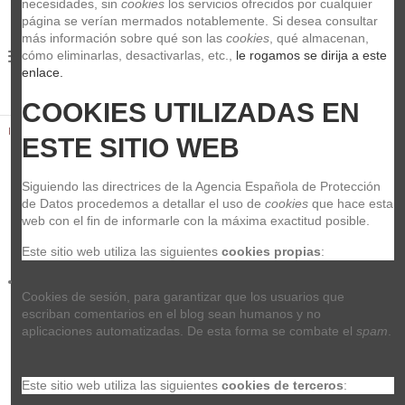
necesidades, sin 
cookies
 los servicios ofrecidos por cualquier 
página se verían mermados notablemente. Si desea consultar 
más información sobre qué son las 
cookies
, qué almacenan, 
0
cómo eliminarlas, desactivarlas, etc.,
 le rogamos se dirija a este 
enlace.
COOKIES UTILIZADAS EN 
Inicio
Sonido
Cables
Proel MiniJ.STM/2RCAH 0,30cm
ESTE SITIO WEB
Siguiendo las directrices de la Agencia Española de Protección 
de Datos procedemos a detallar el uso de 
cookies
 que hace esta 
web con el fin de informarle con la máxima exactitud posible.
Este sitio web utiliza las siguientes 
cookies propias
:
Cookies de sesión, para garantizar que los usuarios que 
escriban comentarios en el blog sean humanos y no 
aplicaciones automatizadas. De esta forma se combate el 
spam
.
Este sitio web utiliza las siguientes 
cookies de terceros
: