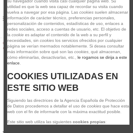
su navegador cuando visita casi cualquier página web. Su 
utilidad es que la web sea capaz de recordar su visita cuando 
vuelva a navegar por esa página. Las 
cookies
 suelen almacenar 
información de carácter técnico, preferencias personales, 
0
personalización de contenidos, estadísticas de uso, enlaces a 
redes sociales, acceso a cuentas de usuario, etc. El objetivo de 
la 
cookie
 es adaptar el contenido de la web a su perfil y 
necesidades, sin 
cookies
 los servicios ofrecidos por cualquier 
Inicio
Sonido
Cables
Klotz kik9,00ppbl Cable instrumento 9m
página se verían mermados notablemente. Si desea consultar 
azul
más información sobre qué son las 
cookies
, qué almacenan, 
cómo eliminarlas, desactivarlas, etc.,
 le rogamos se dirija a este 
enlace.
COOKIES UTILIZADAS EN 
ESTE SITIO WEB
Siguiendo las directrices de la Agencia Española de Protección 
de Datos procedemos a detallar el uso de 
cookies
 que hace esta 
web con el fin de informarle con la máxima exactitud posible.
Este sitio web utiliza las siguientes 
cookies propias
: