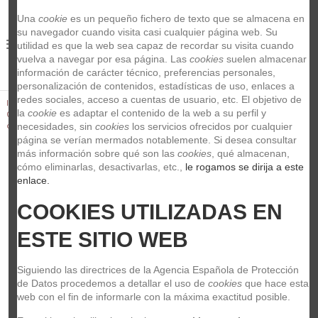
Una 
cookie
 es un pequeño fichero de texto que se almacena en 
su navegador cuando visita casi cualquier página web. Su 
0
utilidad es que la web sea capaz de recordar su visita cuando 
vuelva a navegar por esa página. Las 
cookies
 suelen almacenar 
información de carácter técnico, preferencias personales, 
personalización de contenidos, estadísticas de uso, enlaces a 
redes sociales, acceso a cuentas de usuario, etc. El objetivo de 
Inicio
Guitarras y Bajos
Accesorios para guitarras y bajos
la 
cookie
 es adaptar el contenido de la web a su perfil y 
Cable de instrumentos
Elixir 92630 30 feet/9.1m jack recto - jack
codo cable
necesidades, sin 
cookies
 los servicios ofrecidos por cualquier 
página se verían mermados notablemente. Si desea consultar 
más información sobre qué son las 
cookies
, qué almacenan, 
cómo eliminarlas, desactivarlas, etc.,
 le rogamos se dirija a este 
enlace.
COOKIES UTILIZADAS EN 
ESTE SITIO WEB
Siguiendo las directrices de la Agencia Española de Protección 
de Datos procedemos a detallar el uso de 
cookies
 que hace esta 
web con el fin de informarle con la máxima exactitud posible.