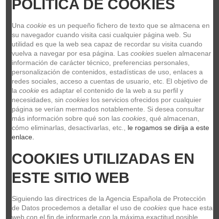
POLÍTICA DE COOKIES
Una 
cookie
 es un pequeño fichero de texto que se almacena en 
su navegador cuando visita casi cualquier página web. Su 
utilidad es que la web sea capaz de recordar su visita cuando 
vuelva a navegar por esa página. Las 
cookies
 suelen almacenar 
Marcus Miller BAJO P5R Alder-4 VWH
información de carácter técnico, preferencias personales, 
P5R Alder-4 VWH
personalización de contenidos, estadísticas de uso, enlaces a 
MARCUS MILLER
redes sociales, acceso a cuentas de usuario, etc. El objetivo de 
Fuera de stock
la 
cookie
 es adaptar el contenido de la web a su perfil y 
necesidades, sin 
cookies
 los servicios ofrecidos por cualquier 
475,00 €
página se verían mermados notablemente. Si desea consultar 
más información sobre qué son las 
cookies
, qué almacenan, 
Ver
cómo eliminarlas, desactivarlas, etc.,
 le rogamos se dirija a este 
enlace.
COOKIES UTILIZADAS EN 
ESTE SITIO WEB
SIRE GUITARS S5 3TONE SUNBURST
707049
MARCUS MILLER
Siguiendo las directrices de la Agencia Española de Protección 
389,00 €
de Datos procedemos a detallar el uso de 
cookies
 que hace esta 
web con el fin de informarle con la máxima exactitud posible.