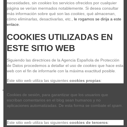
necesidades, sin 
cookies
 los servicios ofrecidos por cualquier 
BLUETOOTH 1x6,5" - 12W (NEGRO)
página se verían mermados notablemente. Si desea consultar 
MHILONDON-12C-BLK
más información sobre qué son las 
cookies
, qué almacenan, 
HIWATT
cómo eliminarlas, desactivarlas, etc.,
 le rogamos se dirija a este 
AMPLIFICADOR GUITARRA COMBO HIWATT LONDON CON BLUETOOTH
enlace.
1x6,5" - 12W (NEGRO)
99,99 €
COOKIES UTILIZADAS EN 
Añadir al carrito
ESTE SITIO WEB
Siguiendo las directrices de la Agencia Española de Protección 
de Datos procedemos a detallar el uso de 
cookies
 que hace esta 
web con el fin de informarle con la máxima exactitud posible.
Este sitio web utiliza las siguientes 
cookies propias
:
Cookies de sesión, para garantizar que los usuarios que 
escriban comentarios en el blog sean humanos y no 
aplicaciones automatizadas. De esta forma se combate el 
spam
.
Este sitio web utiliza las siguientes 
cookies de terceros
: