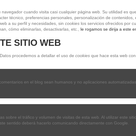
navegador cuando visita casi cualquier página web. Su utilidad es que
ter técnico, preferencias personales, personalización de contenidos, e
web a su perfil y necesidades, sin 
cookies
 los servicios ofrecidos por
an, cómo eliminarlas, desactivarlas, etc.,
 le rogamos se dirija a este e
TE SITIO WEB
 Datos procedemos a detallar el uso de 
cookies
 que hace esta web con 
OS Y TECLADOS
SONIDO
CLASICO
LIBROS Y DVDs
ES
 comentarios en el blog sean humanos y no aplicaciones automatizadas
ARTIN GUITARS
as sobre el tráfico y volumen de visitas de esta web. Al utilizar este si
n este sentido deberá hacerlo comunicando directamente con Google.
M170 80/20 set 010/047 acoustic