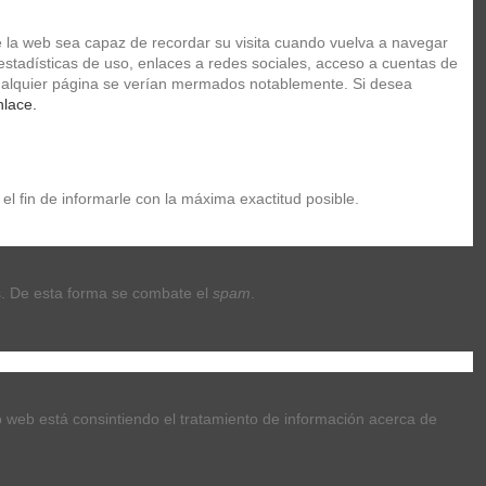
 la web sea capaz de recordar su visita cuando vuelva a navegar 
stadísticas de uso, enlaces a redes sociales, acceso a cuentas de 
Carrito
/
Vacio
 cualquier página se verían mermados notablemente. Si desea 
nlace.
Iniciar sesión
el fin de informarle con la máxima exactitud posible.
TUCHES
ACADEMIA DE MUSICA
. De esta forma se combate el 
spam
.
Mostrando 1-1 de 1 artículo(s)
Relevancia
1
tio web está consintiendo el tratamiento de información acerca de 
8,50 €