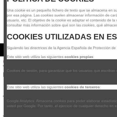
Una 
cookie
 es un pequeño fichero de texto que se almacena en su 
por esa página. Las 
cookies
 suelen almacenar información de carác
usuario, etc. El objetivo de la 
cookie
 es adaptar el contenido de la 
consultar más información sobre qué son las 
cookies
, qué almacen
COOKIES UTILIZADAS EN ES
Siguiendo las directrices de la Agencia Española de Protección de
GUITARRAS Y BAJOS
BATERIAS Y PERCUSION
PIAN
Este sitio web utiliza las siguientes 
cookies propias
:
Inicio
Marcas
MARTIN GUITARS
Cookies de sesión, para garantizar que los usuarios que escriban
Listado de productos por marca M
Este sitio web utiliza las siguientes 
cookies de terceros
:
Google Analytics: Almacena 
cookies
 para poder elaborar estadístic
usted por Google. Por tanto, el ejercicio de cualquier derecho e
Martin 