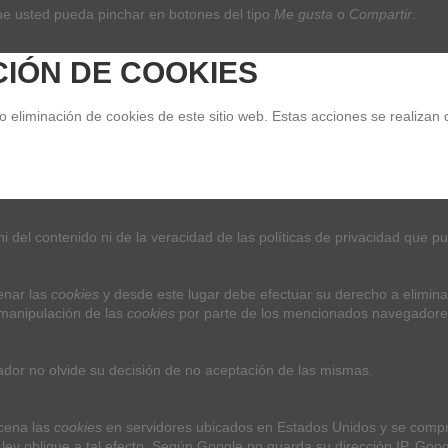
ue usted pueda pinchar en botones del tipo 
Me gusta
 o 
Compartir
.
CIÓN DE COOKIES
eliminación de cookies de este sitio web. Estas acciones se realizan 
 del contenido ni de la veracidad de las políticas de privacidad que p
nar las 
cookies
 y desde este lugar debe efectuar su derecho a elimina
manipulación de las 
cookies
 por parte de los mencionados navegadore
Contact us
ador no olvide su decisión de no aceptación de las mismas.
NOVA ERA SEVILLA
Av. Seneca Esq, Av. Ildefonso Marañón L
cena las 
cookies
 en servidores ubicados en Estados Unidos y se compro
C. Resolana, 34, 41009 Sevilla
 ley obligue a tal efecto. Según Google no guarda su dirección IP. Go