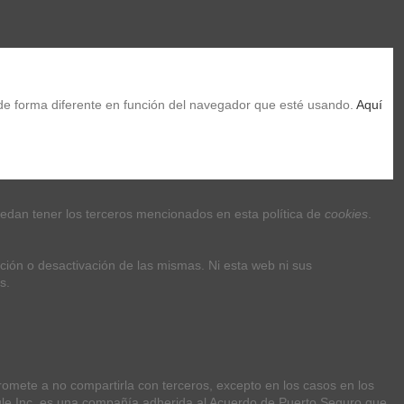
Añadir al carrito
de forma diferente en función del navegador que esté usando. 
Aquí 
uedan tener los terceros mencionados en esta política de 
cookies
.
ción o desactivación de las mismas. Ni esta web ni sus 
s.
Siguenos
avín, 41019 Sevilla
mete a no compartirla con terceros, excepto en los casos en los 
Noticias
ogle Inc. es una compañía adherida al Acuerdo de Puerto Seguro que 