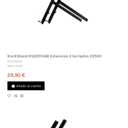
RockStand RS22510AB Extension 2 teclados 22500
RS22510AB
ROCKSTAND
29,90 €
Añadir al carrito