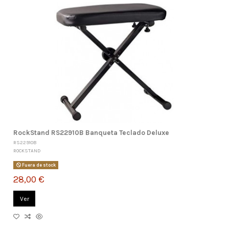
RockStand RS22910B Banqueta Teclado Deluxe
RS22910B
ROCKSTAND
Fuera de stock
28,00 €
Ver