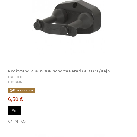
RockStand RS20900B Soporte Pared Guitarra/Bajo
RS20900B
ROCKSTAND
Fuera de stock
6,50 €
Ver