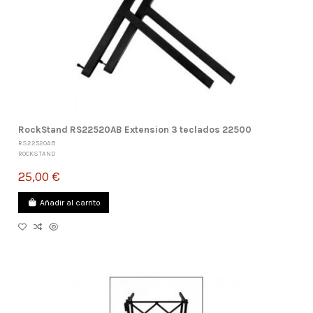
RockStand RS22520AB Extension 3 teclados 22500
RS22520AB
ROCKSTAND
25,00 €
Añadir al carrito