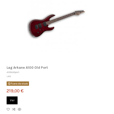
Lag Arkane A100 Old Port
A100oldport
LAG
Fuera de stock
219,00 €
Ver