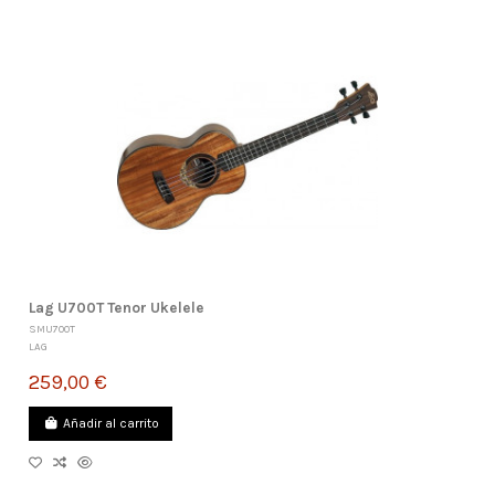
Lag U700T Tenor Ukelele
SMU700T
LAG
259,00 €
Añadir al carrito