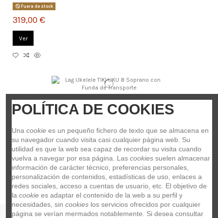
Fuera de stock
319,00 €
Ver
Lag Ukelele TIKI UKU 8 Soprano con Funda de Transporte
POLÍTICA DE COOKIES
GLUTKU8S
LAG
Lag Ukelele TIKI UKU 8 Soprano con Funda de Transporte
Una 
cookie
 es un pequeño fichero de texto que se almacena en 
su navegador cuando visita casi cualquier página web. Su 
60,30 €
utilidad es que la web sea capaz de recordar su visita cuando 
vuelva a navegar por esa página. Las 
cookies
 suelen almacenar 
Añadir al carrito
información de carácter técnico, preferencias personales, 
personalización de contenidos, estadísticas de uso, enlaces a 
redes sociales, acceso a cuentas de usuario, etc. El objetivo de 
la 
cookie
 es adaptar el contenido de la web a su perfil y 
necesidades, sin 
cookies
 los servicios ofrecidos por cualquier 
página se verían mermados notablemente. Si desea consultar 