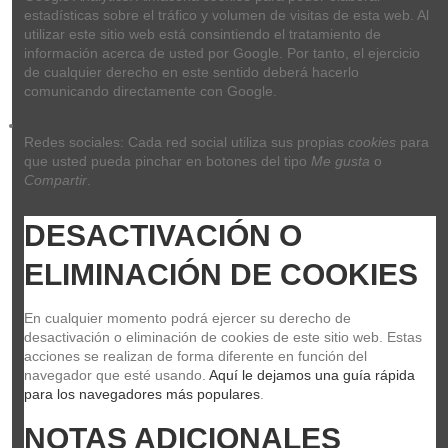
estadísticas sobre el tráfico y volumen de visitas de esta web. Al 
utilizar este sitio web está consintiendo el tratamiento de 
información acerca de usted por Google. Por tanto, el ejercicio 
de cualquier derecho en este sentido deberá hacerlo 
comunicando directamente con Google.
Redes sociales: Cada red social utiliza sus propias 
cookies
 para 
que usted pueda pinchar en botones del tipo 
Me gusta
 o 
Compartir
.
DESACTIVACIÓN O 
ELIMINACIÓN DE COOKIES
En cualquier momento podrá ejercer su derecho de 
desactivación o eliminación de cookies de este sitio web. Estas 
acciones se realizan de forma diferente en función del 
navegador que esté usando. 
Aquí le dejamos una guía rápida 
para los navegadores más populares
.
NOTAS ADICIONALES