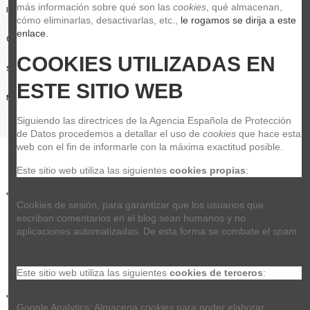
más información sobre qué son las 
cookies
, qué almacenan, 
Información relevante
cómo eliminarlas, desactivarlas, etc.,
 le rogamos se dirija a este 
enlace.
Contact us
COOKIES UTILIZADAS EN 
Siguenos
ESTE SITIO WEB
Noticias
Siguiendo las directrices de la Agencia Española de Protección 
de Datos procedemos a detallar el uso de 
cookies
 que hace esta 
web con el fin de informarle con la máxima exactitud posible.
Este sitio web utiliza las siguientes 
cookies propias
:
Cookies de sesión, para garantizar que los usuarios que 
escriban comentarios en el blog sean humanos y no 
aplicaciones automatizadas. De esta forma se combate el 
spam
.
Este sitio web utiliza las siguientes 
cookies de terceros
:
Google Analytics: Almacena 
cookies
 para poder elaborar 