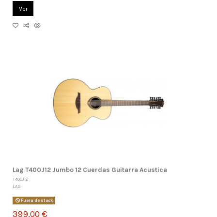
Ver
Lag T400J12 Jumbo 12 Cuerdas Guitarra Acustica
T400J12
LAG
Fuera de stock
399,00 €