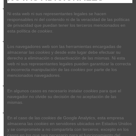
Ni esta web ni sus representantes legales se hacen 
responsables ni del contenido ni de la veracidad de las políticas 
de privacidad que puedan tener los terceros mencionados en 
esta política de 
cookies
.
Los navegadores web son las herramientas encargadas de 
almacenar las 
cookies
 y desde este lugar debe efectuar su 
derecho a eliminación o desactivación de las mismas. Ni esta 
web ni sus representantes legales pueden garantizar la correcta 
o incorrecta manipulación de las 
cookies
 por parte de los 
mencionados navegadores.
En algunos casos es necesario instalar 
cookies
 para que el 
navegador no olvide su decisión de no aceptación de las 
mismas.
En el caso de las 
cookies
 de Google Analytics, esta empresa 
almacena las 
cookies
 en servidores ubicados en Estados Unidos 
y se compromete a no compartirla con terceros, excepto en los 
casos en los que sea necesario para el funcionamiento del 