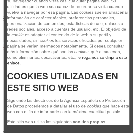
su navegador cuando visita casi cualquier página web. Su 
utilidad es que la web sea capaz de recordar su visita cuando 
vuelva a navegar por esa página. Las 
cookies
 suelen almacenar 
información de carácter técnico, preferencias personales, 
0
personalización de contenidos, estadísticas de uso, enlaces a 
redes sociales, acceso a cuentas de usuario, etc. El objetivo de 
la 
cookie
 es adaptar el contenido de la web a su perfil y 
necesidades, sin 
cookies
 los servicios ofrecidos por cualquier 
Inicio
Guitarras y Bajos
Efectos
Bolsas para efectos de
página se verían mermados notablemente. Si desea consultar 
guitarras
RockBoard Tour Pedalera con Funda
más información sobre qué son las 
cookies
, qué almacenan, 
cómo eliminarlas, desactivarlas, etc.,
 le rogamos se dirija a este 
enlace.
COOKIES UTILIZADAS EN 
ESTE SITIO WEB
Siguiendo las directrices de la Agencia Española de Protección 
de Datos procedemos a detallar el uso de 
cookies
 que hace esta 
web con el fin de informarle con la máxima exactitud posible.
Este sitio web utiliza las siguientes 
cookies propias
: