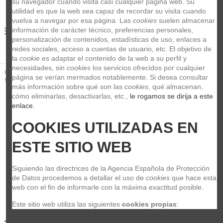
su navegador cuando visita casi cualquier página web. Su 
utilidad es que la web sea capaz de recordar su visita cuando 
vuelva a navegar por esa página. Las 
cookies
 suelen almacenar 
información de carácter técnico, preferencias personales, 
0
personalización de contenidos, estadísticas de uso, enlaces a 
redes sociales, acceso a cuentas de usuario, etc. El objetivo de 
la 
cookie
 es adaptar el contenido de la web a su perfil y 
necesidades, sin 
cookies
 los servicios ofrecidos por cualquier 
Inicio
Baterías y Percusión
HARDCASE ESTUCHE TOM BASE
página se verían mermados notablemente. Si desea consultar 
SUELO 14 HN14FT
más información sobre qué son las 
cookies
, qué almacenan, 
cómo eliminarlas, desactivarlas, etc.,
 le rogamos se dirija a este 
enlace.
COOKIES UTILIZADAS EN 
ESTE SITIO WEB
Siguiendo las directrices de la Agencia Española de Protección 
de Datos procedemos a detallar el uso de 
cookies
 que hace esta 
web con el fin de informarle con la máxima exactitud posible.
Este sitio web utiliza las siguientes 
cookies propias
: