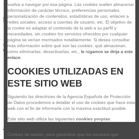
vuelva a navegar por esa página. Las 
cookies
 suelen almacenar 
información de carácter técnico, preferencias personales, 
personalización de contenidos, estadísticas de uso, enlaces a 
0
redes sociales, acceso a cuentas de usuario, etc. El objetivo de 
la 
cookie
 es adaptar el contenido de la web a su perfil y 
necesidades, sin 
cookies
 los servicios ofrecidos por cualquier 
página se verían mermados notablemente. Si desea consultar 
Inicio
Guitarras y Bajos
Cuerdas
Bajo Electrico
Cleartone
más información sobre qué son las 
cookies
, qué almacenan, 
6445 Bajo 45-105 Juego
cómo eliminarlas, desactivarlas, etc.,
 le rogamos se dirija a este 
enlace.
COOKIES UTILIZADAS EN 
ESTE SITIO WEB
Siguiendo las directrices de la Agencia Española de Protección 
de Datos procedemos a detallar el uso de 
cookies
 que hace esta 
web con el fin de informarle con la máxima exactitud posible.
Este sitio web utiliza las siguientes 
cookies propias
:
Cookies de sesión, para garantizar que los usuarios que 