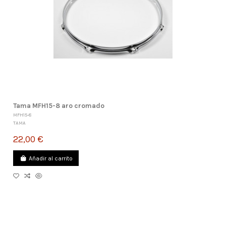
Tama MFH15-8 aro cromado
MFH15-8
TAMA
22,00 €
Añadir al carrito