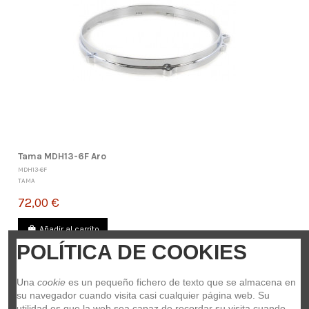
Tama MDH13-6F Aro
MDH13-6F
TAMA
72,00 €
Añadir al carrito
POLÍTICA DE COOKIES
Una 
cookie
 es un pequeño fichero de texto que se almacena en 
su navegador cuando visita casi cualquier página web. Su 
utilidad es que la web sea capaz de recordar su visita cuando 