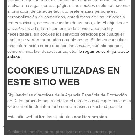
vuelva a navegar por esa página. Las 
cookies
 suelen almacenar 
información de carácter técnico, preferencias personales, 
personalización de contenidos, estadísticas de uso, enlaces a 
redes sociales, acceso a cuentas de usuario, etc. El objetivo de 
la 
cookie
 es adaptar el contenido de la web a su perfil y 
necesidades, sin 
cookies
 los servicios ofrecidos por cualquier 
página se verían mermados notablemente. Si desea consultar 
más información sobre qué son las 
cookies
, qué almacenan, 
cómo eliminarlas, desactivarlas, etc.,
 le rogamos se dirija a este 
enlace.
COOKIES UTILIZADAS EN 
ESTE SITIO WEB
Tama MDH8-4
MDH8-4
Siguiendo las directrices de la Agencia Española de Protección 
TAMA
de Datos procedemos a detallar el uso de 
cookies
 que hace esta 
70,00 €
web con el fin de informarle con la máxima exactitud posible.
Este sitio web utiliza las siguientes 
cookies propias
:
Añadir al carrito
Cookies de sesión, para garantizar que los usuarios que 