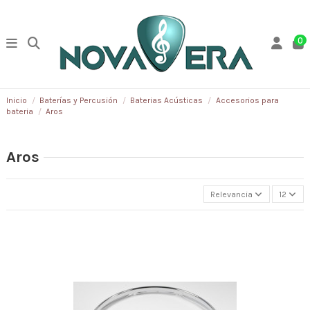
0
Inicio
Baterías y Percusión
Baterias Acústicas
Accesorios para
bateria
Aros
Aros
Relevancia
12