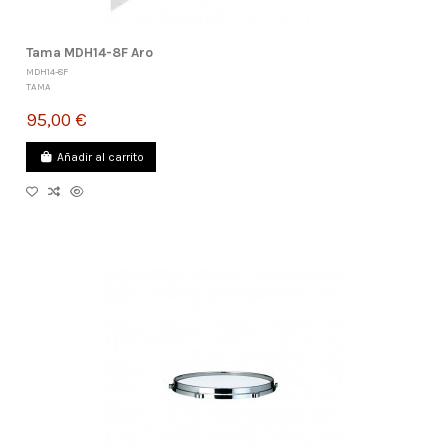
Tama MDH14-8F Aro
MDH14-8F
TAMA
95,00 €
Añadir al carrito