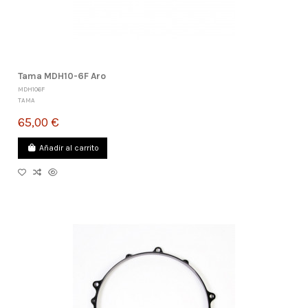
Tama MDH10-6F Aro
MDH106F
TAMA
65,00 €
Añadir al carrito