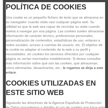
POLÍTICA DE COOKIES
Una 
cookie
 es un pequeño fichero de texto que se almacena en 
su navegador cuando visita casi cualquier página web. Su 
utilidad es que la web sea capaz de recordar su visita cuando 
vuelva a navegar por esa página. Las 
cookies
 suelen almacenar 
información de carácter técnico, preferencias personales, 
personalización de contenidos, estadísticas de uso, enlaces a 
redes sociales, acceso a cuentas de usuario, etc. El objetivo de 
la 
cookie
 es adaptar el contenido de la web a su perfil y 
necesidades, sin 
cookies
 los servicios ofrecidos por cualquier 
página se verían mermados notablemente. Si desea consultar 
más información sobre qué son las 
cookies
, qué almacenan, 
cómo eliminarlas, desactivarlas, etc.,
 le rogamos se dirija a este 
enlace.
COOKIES UTILIZADAS EN 
Tama CBA56
ESTE SITIO WEB
CBA56
TAMA
Siguiendo las directrices de la Agencia Española de Protección 
33,00 €
de Datos procedemos a detallar el uso de 
cookies
 que hace esta 