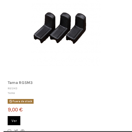
Tama RGSM3
RGSM3
TAMA
Fuera de stock
9,00 €
Ver