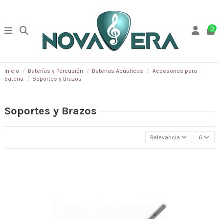
0
Inicio
Baterías y Percusión
Baterias Acústicas
Accesorios para
bateria
Soportes y Brazos
Soportes y Brazos
Relevancia
6