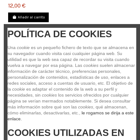
12,00 €
Añadir al carrito
POLÍTICA DE COOKIES
Una 
cookie
 es un pequeño fichero de texto que se almacena en 
Memoria Tama ML191N
su navegador cuando visita casi cualquier página web. Su 
ML191N
utilidad es que la web sea capaz de recordar su visita cuando 
TAMA
vuelva a navegar por esa página. Las 
cookies
 suelen almacenar 
información de carácter técnico, preferencias personales, 
5,00 €
personalización de contenidos, estadísticas de uso, enlaces a 
redes sociales, acceso a cuentas de usuario, etc. El objetivo de 
Añadir al carrito
la 
cookie
 es adaptar el contenido de la web a su perfil y 
necesidades, sin 
cookies
 los servicios ofrecidos por cualquier 
página se verían mermados notablemente. Si desea consultar 
más información sobre qué son las 
cookies
, qué almacenan, 
cómo eliminarlas, desactivarlas, etc.,
 le rogamos se dirija a este 
enlace.
Pieza Plato Tama QC8
Tama QC8
COOKIES UTILIZADAS EN 
TAMA