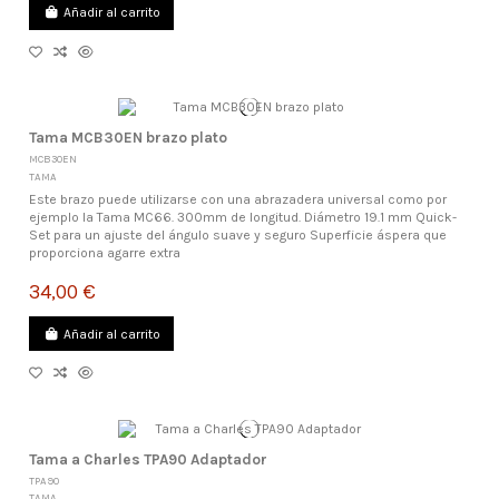
Añadir al carrito
Tama MCB30EN brazo plato
MCB30EN
TAMA
Este brazo puede utilizarse con una abrazadera universal como por
ejemplo la Tama MC66. 300mm de longitud. Diámetro 19.1 mm Quick-
Set para un ajuste del ángulo suave y seguro Superficie áspera que
proporciona agarre extra
34,00 €
Añadir al carrito
Tama a Charles TPA90 Adaptador
TPA90
TAMA