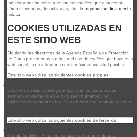
Levys MPFB-002
más información sobre qué son las 
cookies
, qué almacenan, 
MPFB-002
cómo eliminarlas, desactivarlas, etc.,
 le rogamos se dirija a este 
LEVY'S
enlace.
24,00 €
COOKIES UTILIZADAS EN 
Añadir al carrito
ESTE SITIO WEB
Siguiendo las directrices de la Agencia Española de Protección 
de Datos procedemos a detallar el uso de 
cookies
 que hace esta 
web con el fin de informarle con la máxima exactitud posible.
Perris 1309 Black 2
PERRIS 1309
Este sitio web utiliza las siguientes 
cookies propias
:
PERRIS
Fuera de stock
Cookies de sesión, para garantizar que los usuarios que 
14,00 €
escriban comentarios en el blog sean humanos y no 
aplicaciones automatizadas. De esta forma se combate el 
spam
.
Ver
Este sitio web utiliza las siguientes 
cookies de terceros
:
Google Analytics: Almacena 
cookies
 para poder elaborar 