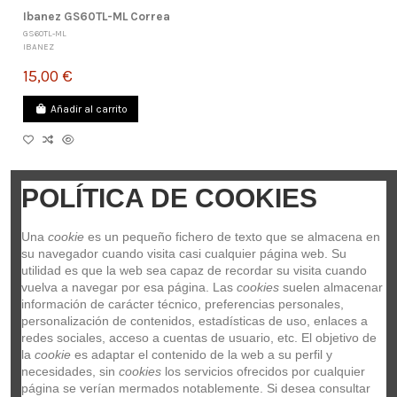
Ibanez GS60TL-ML Correa
GS60TL-ML
IBANEZ
15,00 €
Añadir al carrito
POLÍTICA DE COOKIES
Ibanez GS60TL-PK Correa
GS60TL-PK
Una 
cookie
 es un pequeño fichero de texto que se almacena en 
IBANEZ
su navegador cuando visita casi cualquier página web. Su 
15,00 €
utilidad es que la web sea capaz de recordar su visita cuando 
vuelva a navegar por esa página. Las 
cookies
 suelen almacenar 
Añadir al carrito
información de carácter técnico, preferencias personales, 
personalización de contenidos, estadísticas de uso, enlaces a 
redes sociales, acceso a cuentas de usuario, etc. El objetivo de 
la 
cookie
 es adaptar el contenido de la web a su perfil y 
necesidades, sin 
cookies
 los servicios ofrecidos por cualquier 
página se verían mermados notablemente. Si desea consultar 