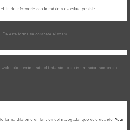
el fin de informarle con la máxima exactitud posible.
Añadir al carrito
. De esta forma se combate el 
spam
.
tio web está consintiendo el tratamiento de información acerca de 
69,00 €
Ver
de forma diferente en función del navegador que esté usando. 
Aquí 