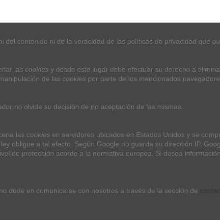
 del contenido ni de la veracidad de las políticas de privacidad que p
nar las 
cookies
 y desde este lugar debe efectuar su derecho a elimina
manipulación de las 
cookies
 por parte de los mencionados navegadore
Contact us
ador no olvide su decisión de no aceptación de las mismas.
NOVA ERA SEVILLA
Av. Seneca Esq, Av. Ildefonso Marañón L
cena las 
cookies
 en servidores ubicados en Estados Unidos y se compro
C. Resolana, 34, 41009 Sevilla
 ley obligue a tal efecto. Según Google no guarda su dirección IP. Go
nivel de protección acorde a la normativa europea. Si desea informació
+34 955155262
contacto@novaeramusica.com
Horario de Atención telefónica : de 11:00 a 
 no dude en comunicarse con nosotros a través de la sección de 
contac