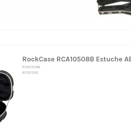
RockCase RCA10508B Estuche AB
RCA10508B
ROCKCASE