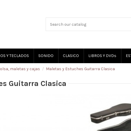
OS Y TECLADOS
SONIDO
CLASICO
LIBROS Y DVDs
ES
olsa, maletas y cajas
Maletas y Estuches Guitarra Clasica
es Guitarra Clasica