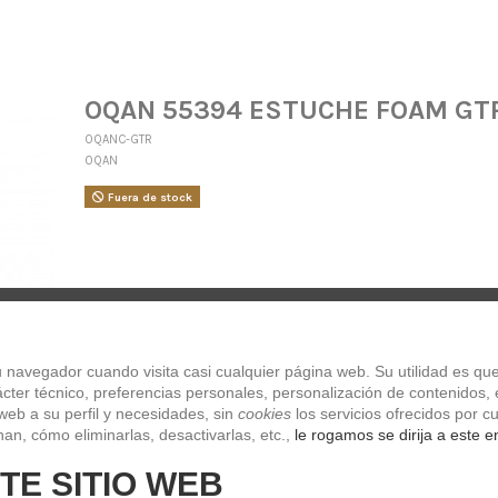
OQAN 55394 ESTUCHE FOAM GTR
OQANC-GTR
OQAN
Fuera de stock
navegador cuando visita casi cualquier página web. Su utilidad es que
ter técnico, preferencias personales, personalización de contenidos, e
web a su perfil y necesidades, sin 
cookies
 los servicios ofrecidos por
an, cómo eliminarlas, desactivarlas, etc.,
 le rogamos se dirija a este e
TE SITIO WEB
Ibanez AFS-C