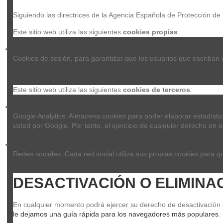
Siguiendo las directrices de la Agencia Española de Protección de
Este sitio web utiliza las siguientes 
cookies propias
:
Cookies de sesión, para garantizar que los usuarios que escriban
Este sitio web utiliza las siguientes 
cookies de terceros
:
Google Analytics: Almacena 
cookies
 para poder elaborar estadístic
usted por Google. Por tanto, el ejercicio de cualquier derecho e
Redes sociales: Cada red social utiliza sus propias 
cookies
 para q
DESACTIVACIÓN O ELIMINA
En cualquier momento podrá ejercer su derecho de desactivación o 
le dejamos una guía rápida para los navegadores más populares
.