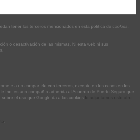
uedan tener los terceros mencionados en esta política de 
cookies
.
ción o desactivación de las mismas. Ni esta web ni sus 
s.
Siguenos
avín, 41019 Sevilla
mete a no compartirla con terceros, excepto en los casos en los 
Noticias
ogle Inc. es una compañía adherida al Acuerdo de Puerto Seguro que 
n sobre el uso que Google da a las cookies 
le adjuntamos este otro 
14:00 y de 16:00 a 20:00
to
.