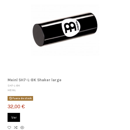
Meinl SH7-L-BK Shaker large
SH7-L-BK
MEINL
Fuera de stock
32,00 €
Ver