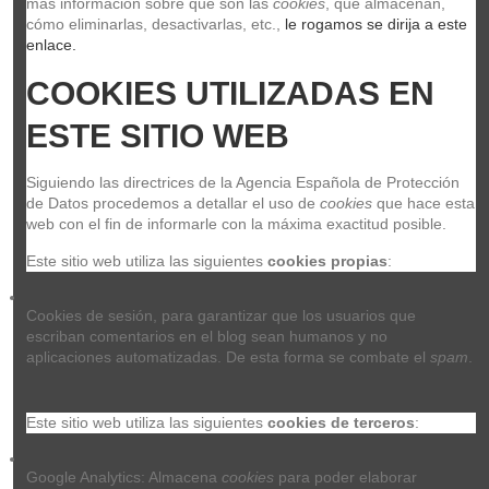
más información sobre qué son las 
cookies
, qué almacenan, 
Añadir al carrito
cómo eliminarlas, desactivarlas, etc.,
 le rogamos se dirija a este 
enlace.
COOKIES UTILIZADAS EN 
ESTE SITIO WEB
Siguiendo las directrices de la Agencia Española de Protección 
de Datos procedemos a detallar el uso de 
cookies
 que hace esta 
web con el fin de informarle con la máxima exactitud posible.
Este sitio web utiliza las siguientes 
cookies propias
:
Cookies de sesión, para garantizar que los usuarios que 
escriban comentarios en el blog sean humanos y no 
aplicaciones automatizadas. De esta forma se combate el 
spam
.
Este sitio web utiliza las siguientes 
cookies de terceros
:
Meinl GA2 Ganza
Google Analytics: Almacena 
cookies
 para poder elaborar 
GA2