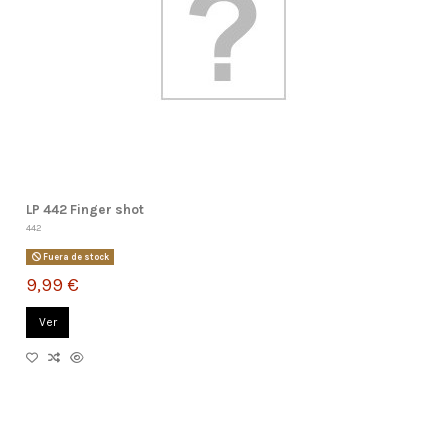
LP 442 Finger shot
442
Fuera de stock
9,99 €
Ver