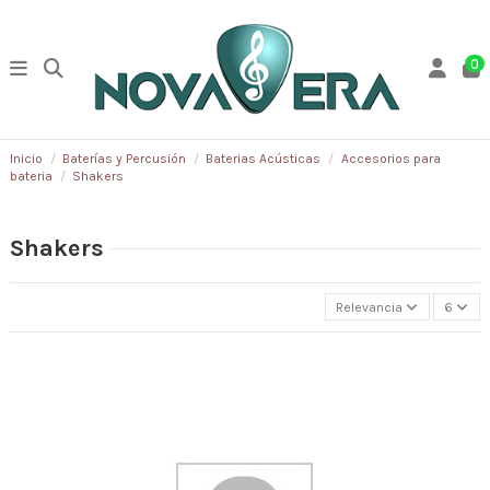
0
Inicio
Baterías y Percusión
Baterias Acústicas
Accesorios para
bateria
Shakers
Shakers
Relevancia
6