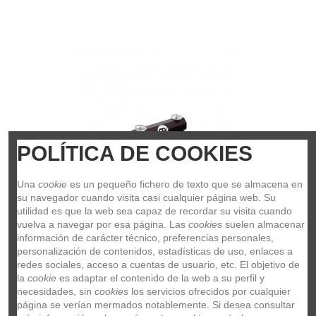
POLÍTICA DE COOKIES
Una 
cookie
 es un pequeño fichero de texto que se almacena en 
su navegador cuando visita casi cualquier página web. Su 
utilidad es que la web sea capaz de recordar su visita cuando 
vuelva a navegar por esa página. Las 
cookies
 suelen almacenar 
información de carácter técnico, preferencias personales, 
personalización de contenidos, estadísticas de uso, enlaces a 
MEINL JS88BK
redes sociales, acceso a cuentas de usuario, etc. El objetivo de 
JS88BK
la 
cookie
 es adaptar el contenido de la web a su perfil y 
MEINL
necesidades, sin 
cookies
 los servicios ofrecidos por cualquier 
18,30 €
página se verían mermados notablemente. Si desea consultar 